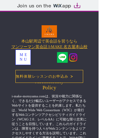
Join us on the
app
本山駅周辺で英会話を習うなら
マンツーマン英会話 I-MAKE 名古屋本山校
ME
NU
無料体験レッスンのお申込み
Accessibility
Policy
i-make-motoyama.comは、状況や能力に関係な
く、できるだけ幅広いユーザーがアクセスできる
Webサイトを提供することを約束します。私たち
は、World Wide Web Consortium（W3C）が発行
するWebコンテンツアクセシビリティガイドライ
ン（WCAG 2.0、レベルAA）に可能な限り忠実に
従うことを目指しています。これらのガイドライ
ンは、障害を持つ人々がWebコンテンツをよりア
クセスしやすくする方法を説明しています。これ
らのガイドラインに準拠することで、Webが誰に