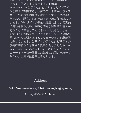
とっても使いやすくなります。 i-make-
motoyama.comはアクセシビリティのガイドライ
ンと標準に準拠するよう努めていますが、ウェブ
サイトのすべての領域で常にそうすることは不可
能であり、現在これを達成するために取り組んで
います。 Webサイトの動的な性質により、定期的
に更新されるため、軽微な問題が発生する場合が
あることに注意してください。私たちは、サイト
のすべての領域をウェブアクセシビリティ全体の
同じレベルに引き上げるソリューションを継続的
に探しています。当サイトのアクセシビリティの
改善に関するご意見やご提案がありましたら、e-
mail:
i.make.onda@gmail.com
でアクセシビリティ
コーディネーター恩田にお気軽にお問い合わせく
ださい。ご意見は改善に役立ちます。
Address
4-17 Suemoridoori, Chikusa-ku,Nagoya-shi,
Aichi, 464-0821 Japan