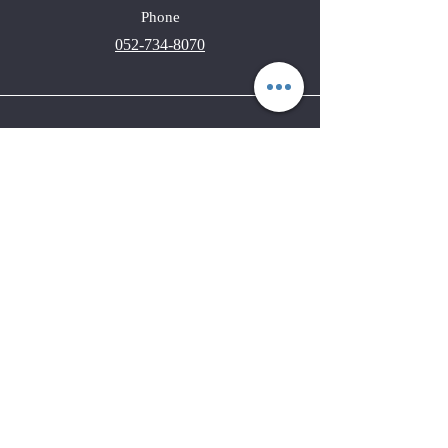
Phone
052-734-8070
Email
i.make.onda@gmail.com
Connect