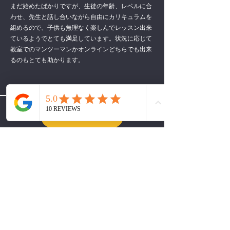
まだ始めたばかりですが、生徒の年齢、レベルに合
わせ、先生と話し合いながら自由にカリキュラムを
組めるので、子供も無理なく楽しんでレッスン出来
ているようでとても満足しています。状況に応じて
教室でのマンツーマンかオンラインどちらでも出来
るのもとても助かります。
Read more
英語ひろばの口コミを見る
エキテンの口コミを見る
Q & A