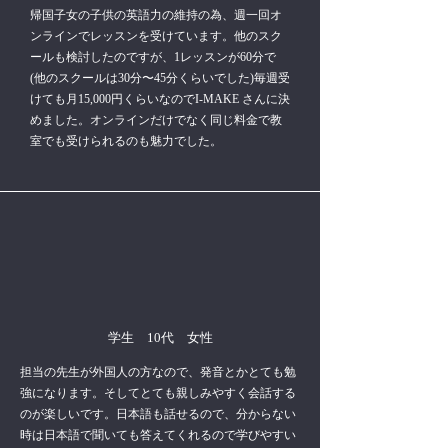
帰国子女の子供の英語力の維持の為、週一回オ
ンラインでレッスンを受けています。他のスク
ールも検討したのですが、1レッスンが60分で
(他のスクールは30分〜45分くらいでした)毎週受
けても月15,000円くらいなのでI-MAKE さんに決
めました。オンラインだけでなく同じ料金で教
室でも受けられるのも魅力でした。
学生 10代 女性
担当の先生が外国人の方なので、発音とかとても勉
強になります。そしてとても親しみやすく会話する
のが楽しいです。日本語も話せるので、分からない
時は日本語で聞いても答えてくれるので学びやすい