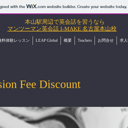
igned with the
.com
website builder. Create your website today.
本山駅周辺で英会話を習うなら
マンツーマン英会話 I-MAKE 名古屋本山校
無料体験レッスン
LEAP Global
概要
Teachers
お問合せ
求人情
ion Fee Discount